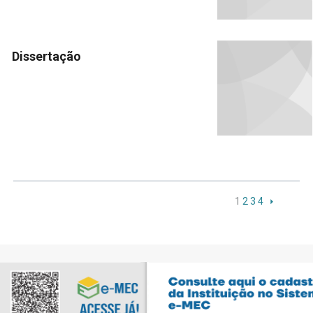
Dissertação
1
2
3
4